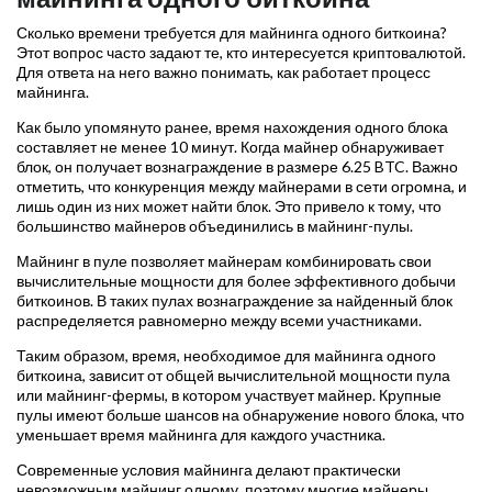
Сколько времени требуется для майнинга одного биткоина?
Этот вопрос часто задают те, кто интересуется криптовалютой.
Для ответа на него важно понимать, как работает процесс
майнинга.
Как было упомянуто ранее, время нахождения одного блока
составляет не менее 10 минут. Когда майнер обнаруживает
блок, он получает вознаграждение в размере 6.25 BTC. Важно
отметить, что конкуренция между майнерами в сети огромна, и
лишь один из них может найти блок. Это привело к тому, что
большинство майнеров объединились в майнинг-пулы.
Майнинг в пуле позволяет майнерам комбинировать свои
вычислительные мощности для более эффективного добычи
биткоинов. В таких пулах вознаграждение за найденный блок
распределяется равномерно между всеми участниками.
Таким образом, время, необходимое для майнинга одного
биткоина, зависит от общей вычислительной мощности пула
или майнинг-фермы, в котором участвует майнер. Крупные
пулы имеют больше шансов на обнаружение нового блока, что
уменьшает время майнинга для каждого участника.
Современные условия майнинга делают практически
невозможным майнинг одному, поэтому многие майнеры